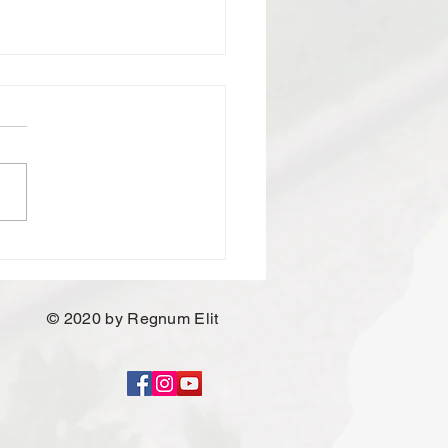
tim Kurulu üyelerinden
z Ufuk Yılmaz'ın
etsiz iddialarına Yönetim
u üyelerimizin cevabıdır
© 2020 by Regnum Elit