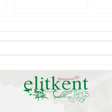
31.05.2026 / 07.06.2026
Dene
Genel Kurul Bildirimidir
Deni
mesn
Kurul