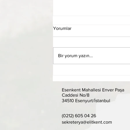
Yorumlar
Bir yorum yazın...
Olağan Genel Kurul Evrakları
Esenkent Mahallesi Enver Paşa
Caddesi No/8
34510 Esenyurt/İstanbul
(0212) 605 04 26
sekreterya@elitkent.com