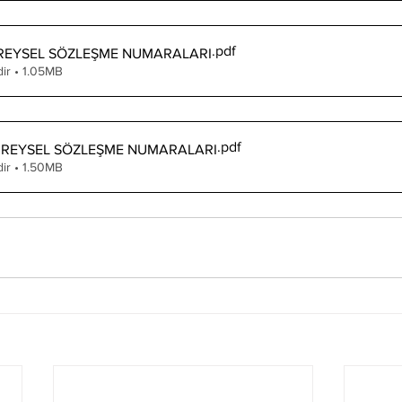
.pdf
BİREYSEL SÖZLEŞME NUMARALARI
dir • 1.05MB
.pdf
 BİREYSEL SÖZLEŞME NUMARALARI
dir • 1.50MB