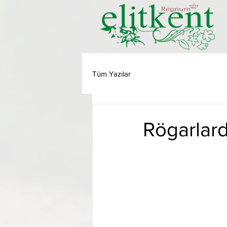
Tüm Yazılar
Rögarlard