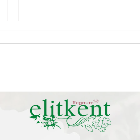
31.05.2026 / 07.06.2026
Dene
Genel Kurul Bildirimidir
Deni
mesn
Kurul