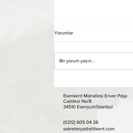
Yorumlar
Bir yorum yazın...
Olağan Genel Kurul Evrakları
Esenkent Mahallesi Enver Paşa
Caddesi No/8
34510 Esenyurt/İstanbul
(0212) 605 04 26
sekreterya@elitkent.com