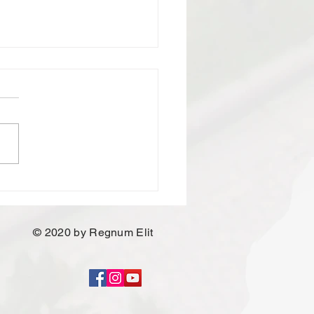
tim Kurulu üyelerinden
z Ufuk Yılmaz'ın
etsiz iddialarına Yönetim
u üyelerimizin cevabıdır
© 2020 by Regnum Elit