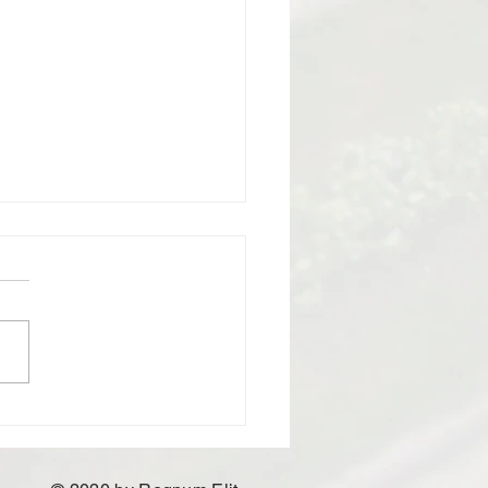
tim Kurulu üyelerinden
z Ufuk Yılmaz'ın
etsiz iddialarına Yönetim
u üyelerimizin cevabıdır