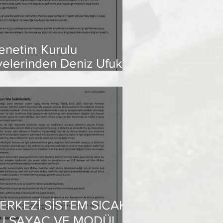
enetim Kurulu
yelerinden Deniz Ufuk
ılmaz'ın mesnetsiz
ddialarına Yönetim
urulu üyelerimizin
evabıdır
ERKEZİ SİSTEM SICAK
U SAYAÇ VE MODÜL