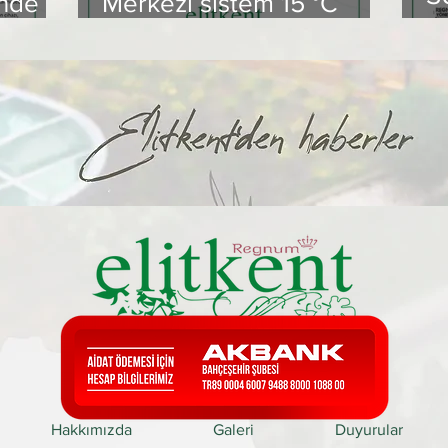
inde
Merkezi sistem 15 °C
D
ak Su
uygulaması hk.
B
şkin
Hakkımızda
Galeri
Duyurular