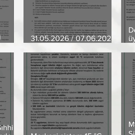
D
l
31.05.2026 / 07.06.2026
ü
Genel Kurul Bildirimidir
Y
i
K
c
M
ıhhi
S