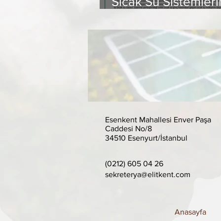
Sıcak Su Sistemler
Isınma Ve Sıhhi Sıc
Giderlerinin
Paylaştırılmasına İli
Yönetmelik
Esenkent Mahallesi Enver Paşa
Caddesi No/8
34510 Esenyurt/İstanbul
(0212) 605 04 26
sekreterya@elitkent.com
Anasayfa